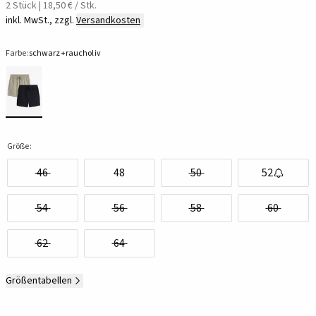
2 Stück | 18,50 € / Stk.
inkl. MwSt., zzgl.
Versandkosten
Farbe:
schwarz+raucholiv
Größe:
46
48
50
52
54
56
58
60
62
64
Größentabellen