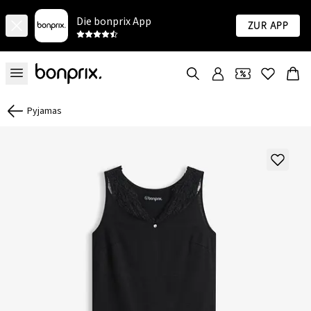
Die bonprix App
Zur App
Pyjamas