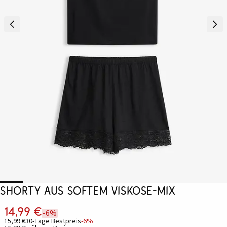
Shorty aus softem Viskose-Mix
14,99 €
-6%
15,99 €
30-Tage Bestpreis
-6%