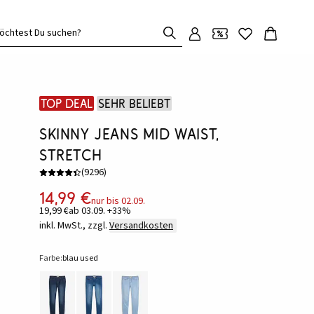
öchtest Du suchen?
Top Deal
Sehr beliebt
Skinny Jeans Mid Waist,
Stretch
(
9296
)
14,99 €
nur bis 02.09.
19,99 €
ab 03.09. +33%
inkl. MwSt., zzgl.
Versandkosten
Farbe:
blau used