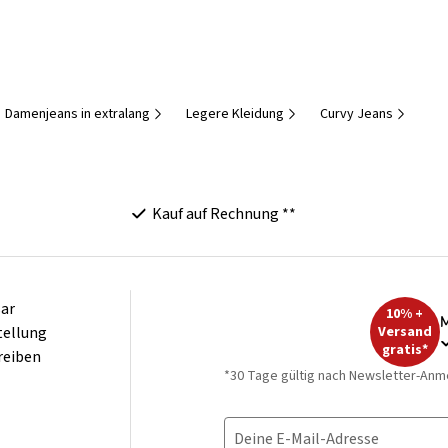
Damenjeans in extralang
Legere Kleidung
Curvy Jeans
Kauf auf Rechnung **
ar
10% +
M
tellung
Versand
gratis*
reiben
*30 Tage gültig nach Newsletter-Anm
Deine E-Mail-Adresse