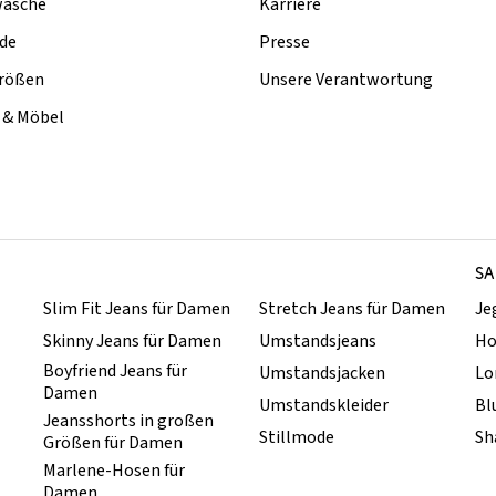
äsche
Karriere
de
Presse
rößen
Unsere Verantwortung
& Möbel
SA
Slim Fit Jeans für Damen
Stretch Jeans für Damen
Je
Skinny Jeans für Damen
Umstandsjeans
Ho
Boyfriend Jeans für
Umstandsjacken
Lo
Damen
Umstandskleider
Bl
Jeansshorts in großen
Stillmode
Sh
Größen für Damen
Marlene-Hosen für
Damen