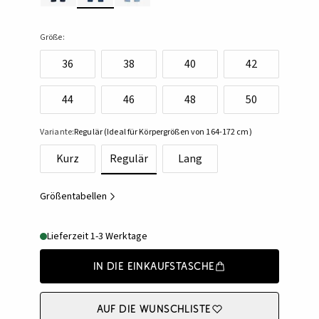
Größe:
36
38
40
42
44
46
48
50
Variante:
Regulär (Ideal für Körpergrößen von 164-172 cm)
Kurz
Regulär
Lang
Größentabellen
Lieferzeit 1-3 Werktage
In die Einkaufstasche
Auf die Wunschliste