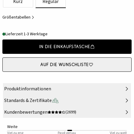
Kurz
Regulär
Größentabellen
Lieferzeit 1-3 Werktage
In die Einkaufstasche
Auf die Wunschliste
Produktinformationen
Standards & Zertifikate
Kundenbewertungen
(2699)
Weite
Viel zu eng
Passt genau
Viel zu weit