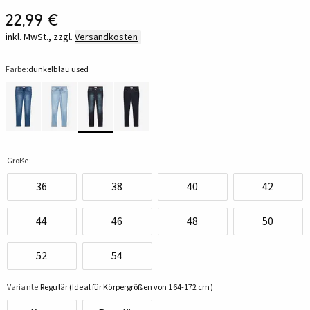
22,99 €
inkl. MwSt., zzgl.
Versandkosten
Farbe:
dunkelblau used
Größe:
36
38
40
42
44
46
48
50
52
54
Variante:
Regulär (Ideal für Körpergrößen von 164-172 cm)