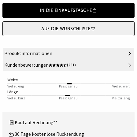
In die Einkaufstasche
Auf die Wunschliste
Produktinformationen
Kundenbewertungen
(231)
Weite
Viel zu eng
Passt genau
Viel zu weit
Länge
Viel zu kurz
Passt genau
Viel zu lang
Kauf auf Rechnung**
30 Tage kostenlose Rücksendung