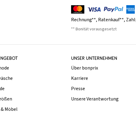
Rechnung**
,
Ratenkauf**
,
Zahl
** Bonität vorausgesetzt
ANGEBOT
UNSER UNTERNEHMEN
mode
Über bonprix
äsche
Karriere
de
Presse
rößen
Unsere Verantwortung
& Möbel