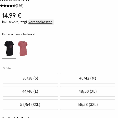
(
193
)
14,99 €
inkl. MwSt., zzgl.
Versandkosten
Farbe:
schwarz bedruckt
Größe:
36/38 (S)
40/42 (M)
44/46 (L)
48/50 (XL)
52/54 (XXL)
56/58 (3XL)