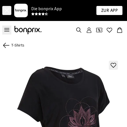
Die bonprix App
Zur App
T-Shirts