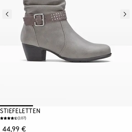
Stiefeletten
(
107
)
44,99 €