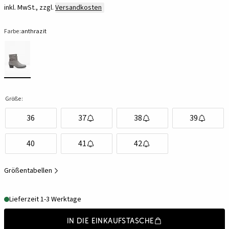
inkl. MwSt., zzgl.
Versandkosten
Farbe:
anthrazit
Größe:
36
37
38
39
40
41
42
Größentabellen
Lieferzeit 1-3 Werktage
In die Einkaufstasche