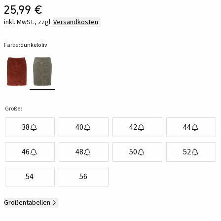
25,99 €
inkl. MwSt., zzgl.
Versandkosten
Farbe:
dunkeloliv
Größe:
38
40
42
44
46
48
50
52
54
56
Größentabellen