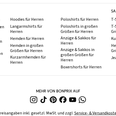
SA
n
Hoodies für Herren
Poloshirts für Herren
T-
Langarmshirts für
Poloshirts in großen
T-
ren
Herren
Größen für Herren
Gr
Anzüge & Sakkos für
Hemden für Herren
Ku
en
Herren
Hemden in großen
He
Anzüge & Sakkos in
Größen für Herren
Gr
en
großen Größen für
Kurzarmhemden für
Je
Herren
Herren
Boxershorts für Herren
MEHR VON BONPRIX AUF
reisangaben inkl. gesetzl. MwSt. und zzgl.
Service- & Versandkost