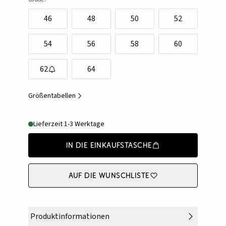
46
48
50
52
54
56
58
60
62
64
Größentabellen
Lieferzeit 1-3 Werktage
In die Einkaufstasche
Auf die Wunschliste
Produktinformationen