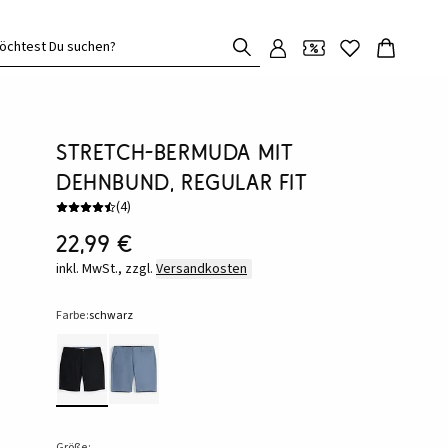
öchtest Du suchen?
Stretch-Bermuda mit
Dehnbund, Regular Fit
(
4
)
22,99 €
inkl. MwSt., zzgl.
Versandkosten
Farbe:
schwarz
Größe: