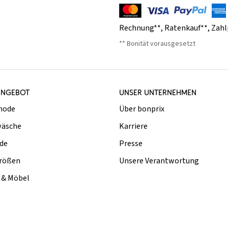
Rechnung**
,
Ratenkauf**
,
Zahl
** Bonität vorausgesetzt
ANGEBOT
UNSER UNTERNEHMEN
mode
Über bonprix
äsche
Karriere
de
Presse
rößen
Unsere Verantwortung
& Möbel