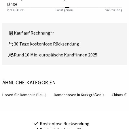
Länge
Viel zu kurz
Passt genau
Viel zu lang
Kauf auf Rechnung**
30 Tage kostenlose Rücksendung
Rund 10 Mio. europäische Kund*innen 2025
Ähnliche Kategorien
Hosen für Damen in Blau
Damenhosen in Kurzgrößen
Chinos fü
Kostenlose Rücksendung