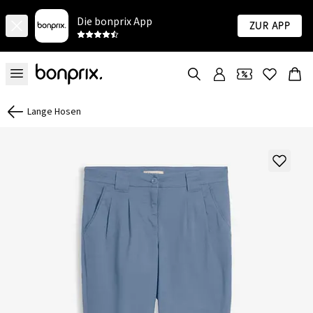
Die bonprix App
Zur App
Lange Hosen