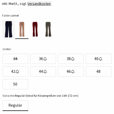
inkl. MwSt., zzgl.
Versandkosten
Farbe:
camel
Größe:
34
36
38
40
42
44
46
48
50
Variante:
Regulär (Ideal für Körpergrößen von 164-172 cm)
Regulär