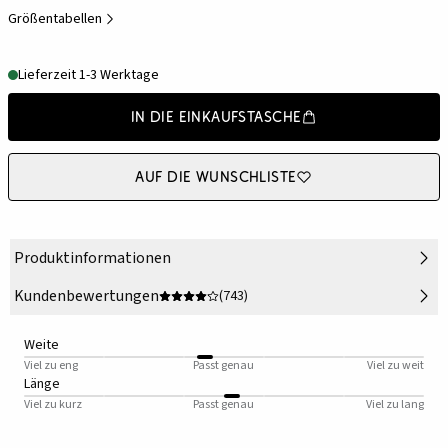
Größentabellen
Lieferzeit 1-3 Werktage
In die Einkaufstasche
Auf die Wunschliste
Produktinformationen
Kundenbewertungen
(743)
Weite
Viel zu eng
Passt genau
Viel zu weit
Länge
Viel zu kurz
Passt genau
Viel zu lang