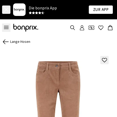
Die bonprix App
Zur App
Lange Hosen