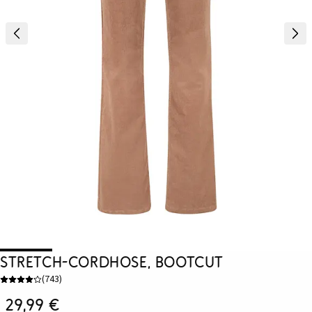
Stretch-Cordhose, Bootcut
(
743
)
29,99 €