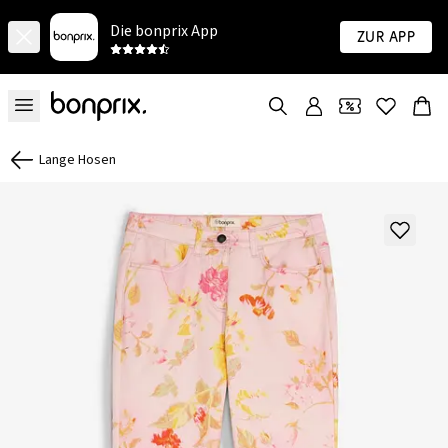
Die bonprix App
Zur App
Lange Hosen