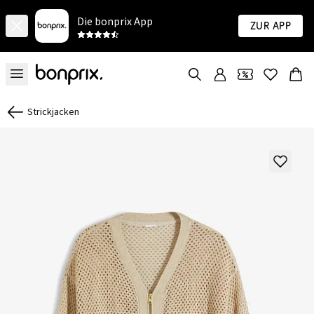
Die bonprix App
Zur App
Strickjacken