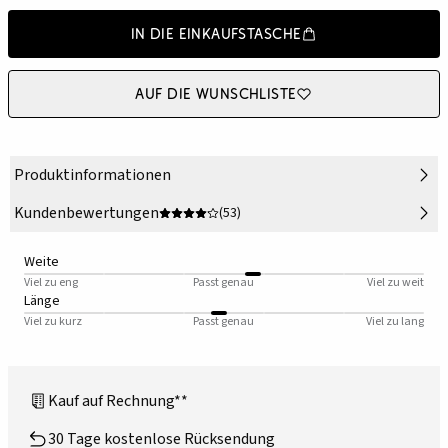
In die Einkaufstasche
Auf die Wunschliste
Produktinformationen
Kundenbewertungen
(53)
Weite
Viel zu eng
Passt genau
Viel zu weit
Länge
Viel zu kurz
Passt genau
Viel zu lang
Kauf auf Rechnung**
30 Tage kostenlose Rücksendung