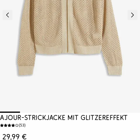
Ajour-Strickjacke mit Glitzereffekt
(
53
)
29,99 €