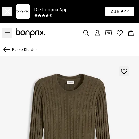
Die bonprix App
Zur App
Kurze Kleider