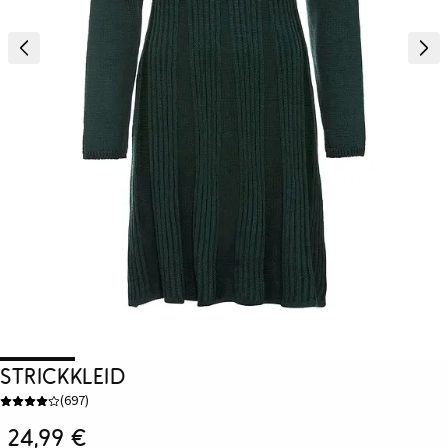
Strickkleid
(
697
)
24,99 €