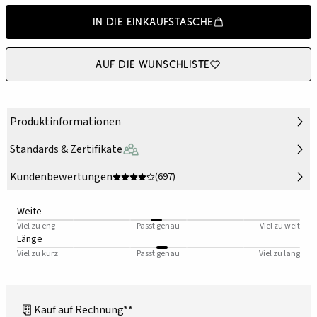
In die Einkaufstasche
Auf die Wunschliste
Produktinformationen
Standards & Zertifikate
Kundenbewertungen
(697)
Weite
Viel zu eng
Passt genau
Viel zu weit
Länge
Viel zu kurz
Passt genau
Viel zu lang
Kauf auf Rechnung**