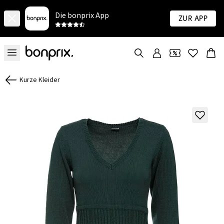
Die bonprix App
Zur App
Kurze Kleider