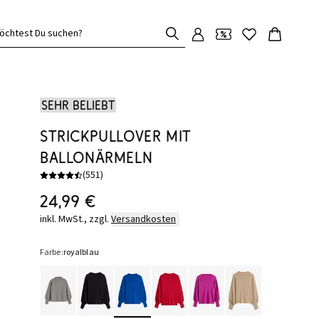
öchtest Du suchen?
Sehr beliebt
Strickpullover mit
Ballonärmeln
(
551
)
24,99 €
inkl. MwSt., zzgl.
Versandkosten
Farbe:
royalblau