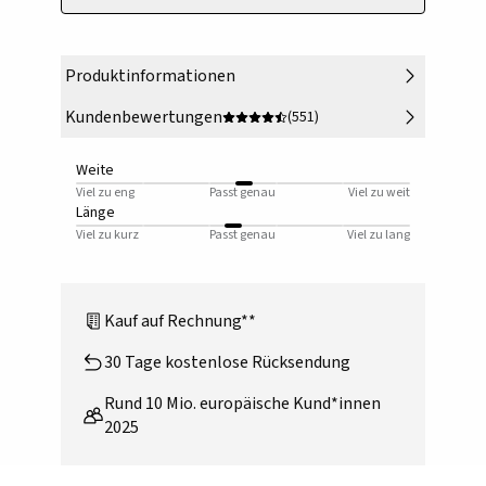
Produktinformationen
Kundenbewertungen
(551)
Weite
Viel zu eng
Passt genau
Viel zu weit
Länge
Viel zu kurz
Passt genau
Viel zu lang
Kauf auf Rechnung**
30 Tage kostenlose Rücksendung
Rund 10 Mio. europäische Kund*innen
2025