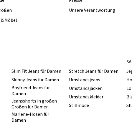
de
Presse
rößen
Unsere Verantwortung
& Möbel
SA
Slim Fit Jeans für Damen
Stretch Jeans für Damen
Je
Skinny Jeans für Damen
Umstandsjeans
Ho
Boyfriend Jeans für
Umstandsjacken
Lo
Damen
Umstandskleider
Bl
Jeansshorts in großen
Stillmode
Sh
Größen für Damen
Marlene-Hosen für
Damen