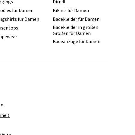
ggings
Dirndl
odies für Damen
Bikinis für Damen
ngshirts für Damen
Badekleider für Damen
Badekleider in großen
usentops
Größen für Damen
apewear
Badeanzüge für Damen
en
iheit