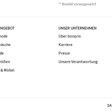
** Bonität vorausgesetzt
ANGEBOT
UNSER UNTERNEHMEN
mode
Über bonprix
äsche
Karriere
de
Presse
rößen
Unsere Verantwortung
& Möbel
SA