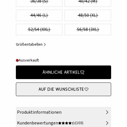
36/38 (S)
40/42 (M)
44/46 (L)
48/50 (XL)
52/54 (XXL)
56/58 (3XL)
Größentabellen
Ausverkauft
Ähnliche Artikel
Auf die Wunschliste
Produktinformationen
Kundenbewertungen
(103)