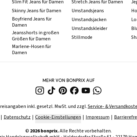
Slim Fit Jeans für Damen
Stretch Jeans für Damen
Je
Skinny Jeans für Damen
Umstandsjeans
Ho
Boyfriend Jeans für
Umstandsjacken
Lo
Damen
Umstandskleider
Bl
Jeansshorts in großen
Stillmode
Sh
Größen für Damen
Marlene-Hosen für
Damen
MEHR VON BONPRIX AUF
reisangaben inkl. gesetzl. MwSt. und zzgl.
Service- & Versandkost
Datenschutz
Cookie-Einstellungen
Impressum
Barrierefre
©
2026
bonprix.
Alle Rechte vorbehalten.