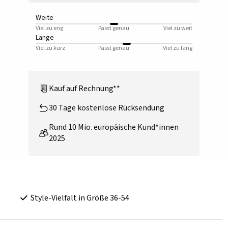
Weite
Viel zu eng
Passt genau
Viel zu weit
Länge
Viel zu kurz
Passt genau
Viel zu lang
Kauf auf Rechnung**
30 Tage kostenlose Rücksendung
Rund 10 Mio. europäische Kund*innen
2025
Style-Vielfalt in Größe 36-54