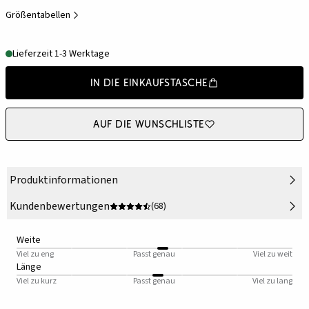
Größentabellen
Lieferzeit 1-3 Werktage
In die Einkaufstasche
Auf die Wunschliste
Produktinformationen
Kundenbewertungen
(68)
Weite
Viel zu eng
Passt genau
Viel zu weit
Länge
Viel zu kurz
Passt genau
Viel zu lang