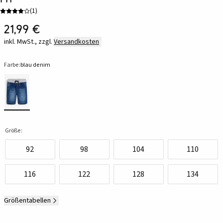
(
1
)
21,99 €
inkl. MwSt., zzgl.
Versandkosten
Farbe:
blau denim
Größe:
92
98
104
110
116
122
128
134
Größentabellen