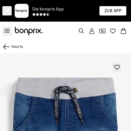
Die bonprix App
Zur App
Shorts