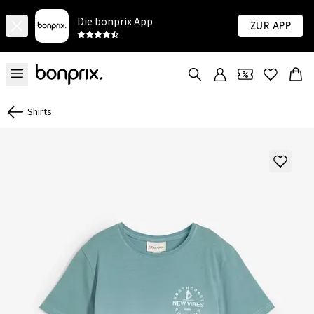
Die bonprix App
Zur App
Shirts