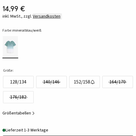
14,99 €
inkl. MwSt., zzgl.
Versandkosten
Farbe:
mineralblau/weiß
Größe:
128/134
140/146
152/158
164/170
176/182
Größentabellen
Lieferzeit 1-3 Werktage