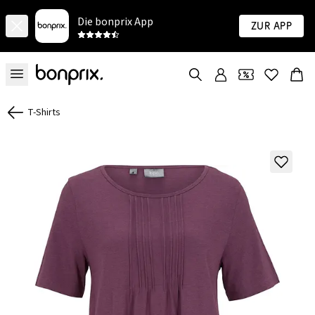
Die bonprix App
Zur App
T-Shirts