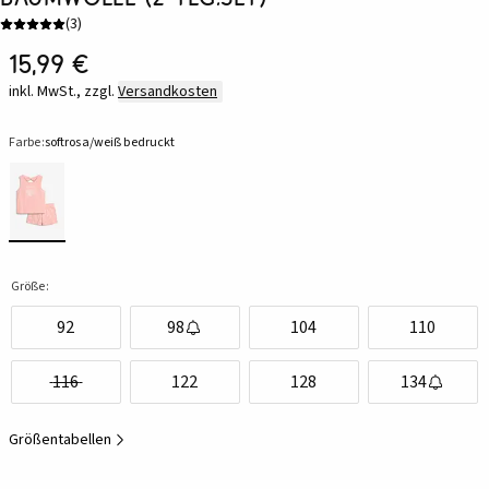
(
3
)
15,99 €
inkl. MwSt., zzgl.
Versandkosten
Farbe:
softrosa/weiß bedruckt
Größe:
92
98
104
110
116
122
128
134
Größentabellen