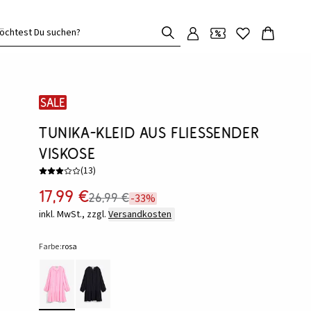
öchtest Du suchen?
SALE
Tunika-Kleid aus fließender
Viskose
(
13
)
17,99 €
26,99 €
-33%
inkl. MwSt., zzgl.
Versandkosten
Farbe:
rosa