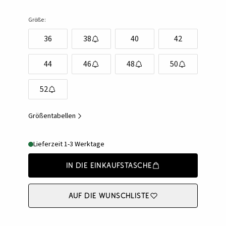
Größe:
36
38
40
42
44
46
48
50
52
Größentabellen
Lieferzeit 1-3 Werktage
In die Einkaufstasche
Auf die Wunschliste