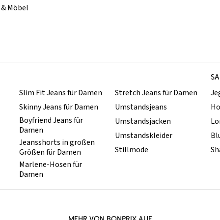
& Möbel
SA
Slim Fit Jeans für Damen
Stretch Jeans für Damen
Je
Skinny Jeans für Damen
Umstandsjeans
Ho
Boyfriend Jeans für
Umstandsjacken
Lo
Damen
Umstandskleider
Bl
Jeansshorts in großen
Stillmode
Sh
Größen für Damen
Marlene-Hosen für
Damen
MEHR VON BONPRIX AUF