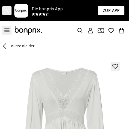
Die bonprix App
Zur App
Kurze Kleider