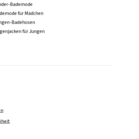
nder-Bademode
demode für Mädchen
ngen-Badehosen
genjacken für Jungen
en
iheit