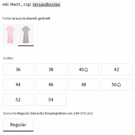
inkl. MwSt., zzgl.
Versandkosten
Farbe:
braun/wollweiß gestreift
Größe:
36
38
40
42
44
46
48
50
52
54
Variante:
Regulär (Ideal für Körpergrößen von 164-172 cm)
Regulär