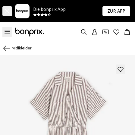
Die bonprix App
Zur App
Midikleider