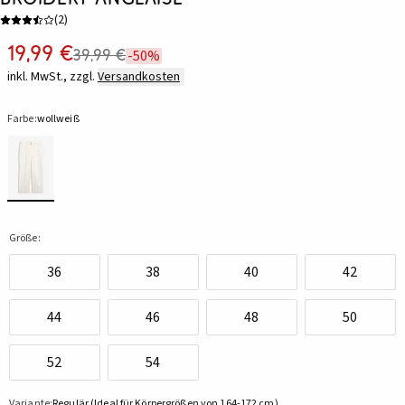
(
2
)
19,99 €
39,99 €
-50%
inkl. MwSt., zzgl.
Versandkosten
Farbe:
wollweiß
Größe:
36
38
40
42
44
46
48
50
52
54
Variante:
Regulär (Ideal für Körpergrößen von 164-172 cm)