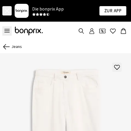
Die bonprix App
Zur App
Jeans