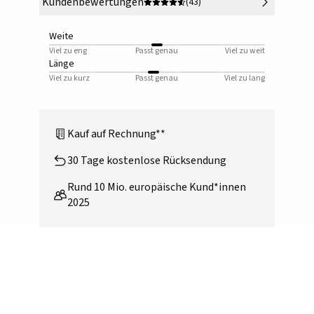
Kundenbewertungen
(43)
Weite
Viel zu eng
Passt genau
Viel zu weit
Länge
Viel zu kurz
Passt genau
Viel zu lang
Kauf auf Rechnung**
30 Tage kostenlose Rücksendung
Rund 10 Mio. europäische Kund*innen
2025