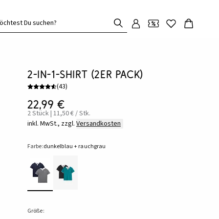
öchtest Du suchen?
2-in-1-Shirt (2er Pack)
(
43
)
22,99 €
2 Stück | 11,50 € / Stk.
inkl. MwSt., zzgl.
Versandkosten
Farbe:
dunkelblau + rauchgrau
Größe: