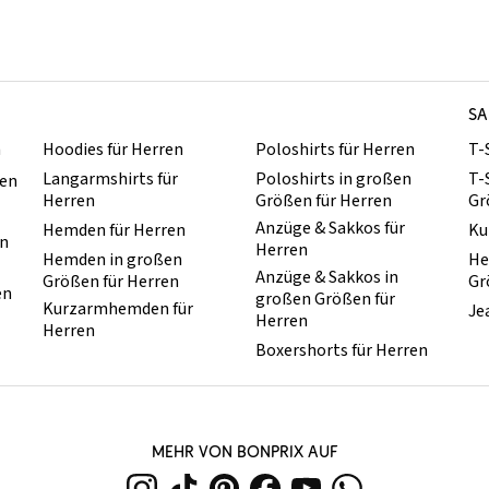
SA
n
Hoodies für Herren
Poloshirts für Herren
T-
Langarmshirts für
Poloshirts in großen
T-
ren
Herren
Größen für Herren
Gr
Anzüge & Sakkos für
Hemden für Herren
Ku
en
Herren
Hemden in großen
He
Anzüge & Sakkos in
Größen für Herren
Gr
en
großen Größen für
Kurzarmhemden für
Je
Herren
Herren
Boxershorts für Herren
MEHR VON BONPRIX AUF