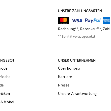
UNSERE ZAHLUNGSARTEN
Rechnung**
,
Ratenkauf**
,
Zahl
** Bonität vorausgesetzt
ANGEBOT
UNSER UNTERNEHMEN
mode
Über bonprix
äsche
Karriere
de
Presse
rößen
Unsere Verantwortung
& Möbel