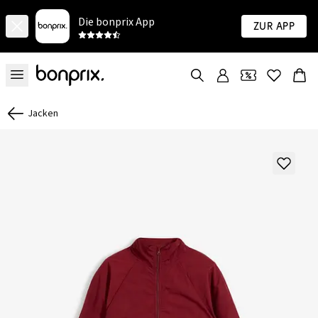
Die bonprix App
Zur App
Jacken