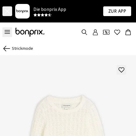
Die bonprix App
Zur App
Strickmode