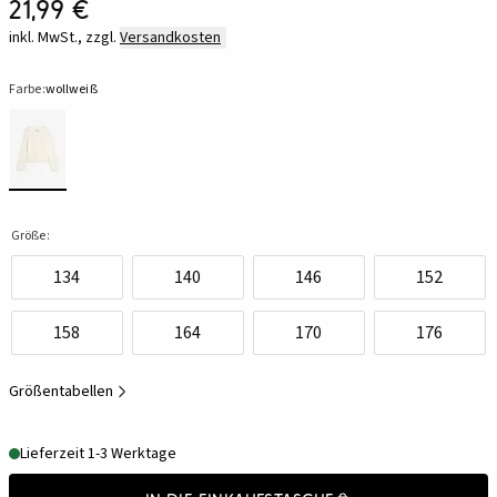
21,99 €
inkl. MwSt., zzgl.
Versandkosten
Farbe:
wollweiß
Größe:
134
140
146
152
158
164
170
176
Größentabellen
Lieferzeit 1-3 Werktage