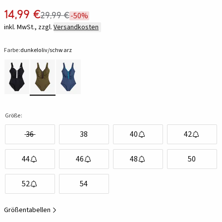
14,99 €
29,99 €
-50%
inkl. MwSt., zzgl.
Versandkosten
Farbe:
dunkeloliv/schwarz
Größe:
36
38
40
42
44
46
48
50
52
54
Größentabellen