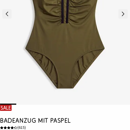
SALE
Badeanzug mit Paspel
(
615
)