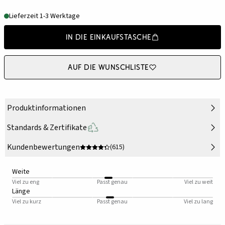
Lieferzeit 1-3 Werktage
In die Einkaufstasche
Auf die Wunschliste
Produktinformationen
Standards & Zertifikate
Kundenbewertungen
(615)
Weite
Viel zu eng
Passt genau
Viel zu weit
Länge
Viel zu kurz
Passt genau
Viel zu lang