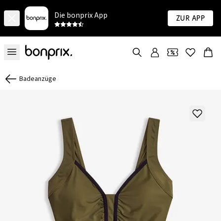
Die bonprix App
Zur App
Badeanzüge