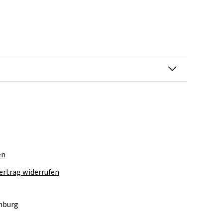
en
ertrag widerrufen
amburg