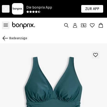
Die bonprix App
Zur App
Badeanzüge