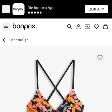
Die bonprix App
Zur App
Badeanzüge