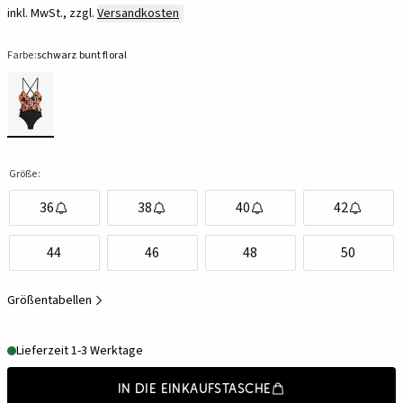
inkl. MwSt., zzgl.
Versandkosten
Farbe:
schwarz bunt floral
Größe:
36
38
40
42
44
46
48
50
Größentabellen
Lieferzeit 1-3 Werktage
In die Einkaufstasche