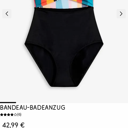
Bandeau-Badeanzug
(
6
)
42,99 €