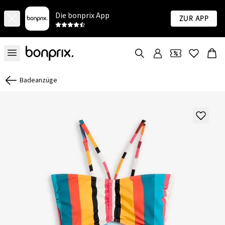
Die bonprix App
Zur App
Badeanzüge