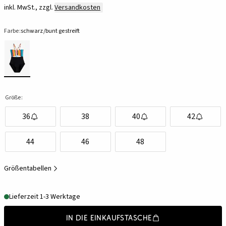
inkl. MwSt., zzgl.
Versandkosten
Farbe:
schwarz/bunt gestreift
Größe:
36
38
40
42
44
46
48
Größentabellen
Lieferzeit 1-3 Werktage
In die Einkaufstasche