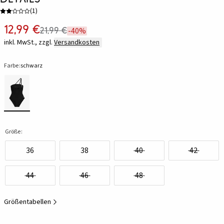
(
1
)
12,99 €
21,99 €
-40%
inkl. MwSt., zzgl.
Versandkosten
Farbe:
schwarz
Größe:
36
38
40
42
44
46
48
Größentabellen