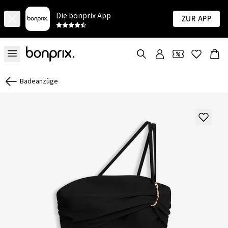
Die bonprix App
Zur App
Badeanzüge