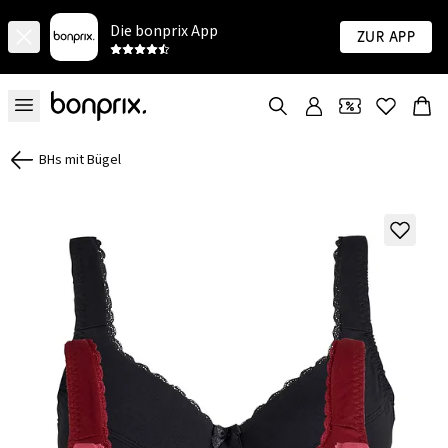
Die bonprix App
Zur App
BHs mit Bügel