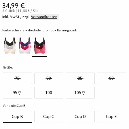
34,99 €
3 Stück | 11,66 € / Stk.
inkl. MwSt., zzgl.
Versandkosten
Farbe:
schwarz + rhododendronrot + flamingopink
Größe:
75
80
85
90
95
100
105
Variante:
Cup B
Cup B
Cup C
Cup D
Cup E