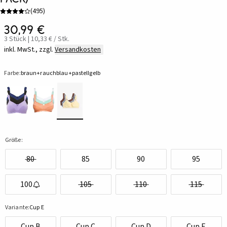
(
495
)
30,99 €
3 Stück | 10,33 € / Stk.
inkl. MwSt., zzgl.
Versandkosten
Farbe:
braun+rauchblau+pastellgelb
Größe:
80
85
90
95
100
105
110
115
Variante:
Cup E
Cup B
Cup C
Cup D
Cup E