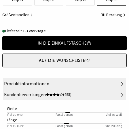
Größentabellen
BH Beratung
Lieferzeit 1-3 Werktage
In die Einkaufstasche
Auf die Wunschliste
Produktinformationen
Kundenbewertungen
(495)
Weite
Viel zu eng
Passt genau
Viel zu weit
Länge
Viel zu kurz
Passt genau
Viel zu lang