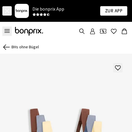
Die bonprix App
Zur App
BHs ohne Bügel