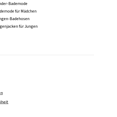
nder-Bademode
demode für Mädchen
ngen-Badehosen
genjacken für Jungen
en
iheit