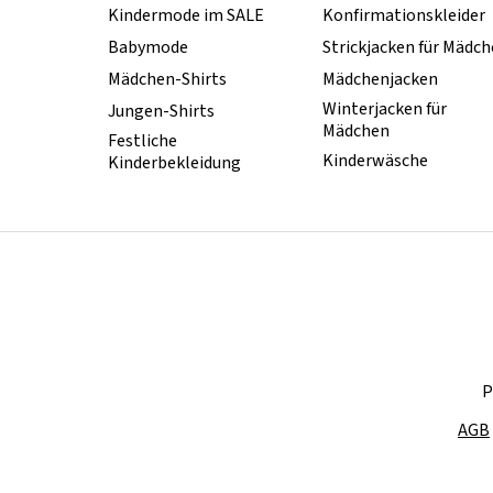
Kindermode im SALE
Konfirmationskleider
Babymode
Strickjacken für Mädc
Mädchen-Shirts
Mädchenjacken
Winterjacken für
Jungen-Shirts
Mädchen
Festliche
Kinderwäsche
Kinderbekleidung
P
AGB