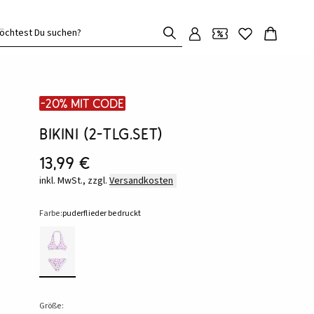
öchtest Du suchen?
-20% mit Code
Bikini (2-tlg.Set)
13,99 €
inkl. MwSt., zzgl.
Versandkosten
Farbe:
puderflieder bedruckt
Größe: