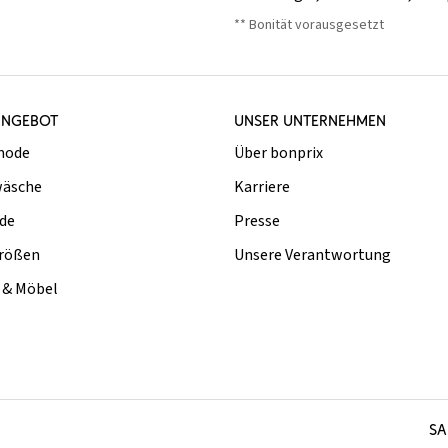
** Bonität vorausgesetzt
ANGEBOT
UNSER UNTERNEHMEN
mode
Über bonprix
äsche
Karriere
de
Presse
rößen
Unsere Verantwortung
& Möbel
SA