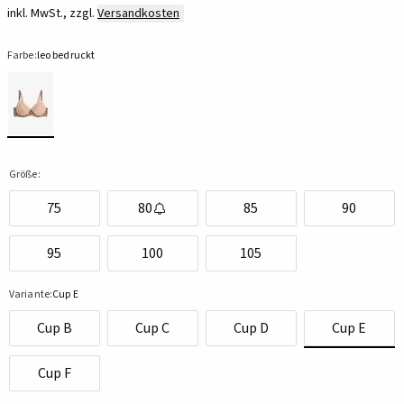
inkl. MwSt., zzgl.
Versandkosten
Farbe:
leo bedruckt
Größe:
75
80
85
90
95
100
105
Variante:
Cup E
Cup B
Cup C
Cup D
Cup E
Cup F