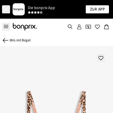
Die bonprix App
Zur App
BHs mit Bügel