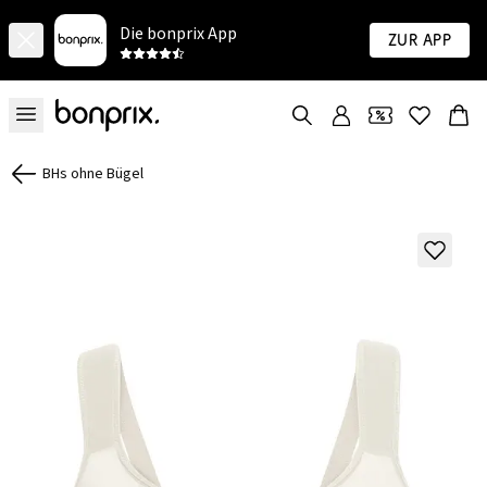
Die bonprix App
Zur App
BHs ohne Bügel