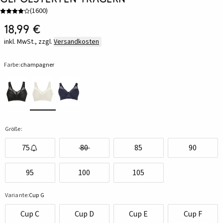
(
1600
)
18,99 €
inkl. MwSt., zzgl.
Versandkosten
Farbe:
champagner
Größe:
75
80
85
90
95
100
105
Variante:
Cup G
Cup C
Cup D
Cup E
Cup F