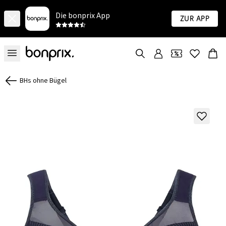
Die bonprix App
Zur App
BHs ohne Bügel