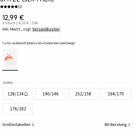
(
1
)
12,99 €
3 Stück | 4,33 € / Stk.
inkl. MwSt., zzgl.
Versandkosten
Farbe:
wollweiß bedruckt+rhabarber+perlbeige
Größe:
128/134
140/146
152/158
164/170
176/182
Größentabellen
BH Beratung