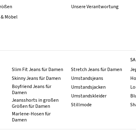
rößen
Unsere Verantwortung
& Möbel
SA
Slim Fit Jeans für Damen
Stretch Jeans für Damen
Je
Skinny Jeans für Damen
Umstandsjeans
Ho
Boyfriend Jeans für
Umstandsjacken
Lo
Damen
Umstandskleider
Bl
Jeansshorts in großen
Stillmode
Sh
Größen für Damen
Marlene-Hosen für
Damen