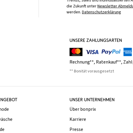
Trends, Sales und individualisierten 
die Zukunft unter
Newsletter Abmeldu
werden.
Datenschutzerklärung
UNSERE ZAHLUNGSARTEN
Rechnung**
,
Ratenkauf**
,
Zahl
** Bonität vorausgesetzt
ANGEBOT
UNSER UNTERNEHMEN
mode
Über bonprix
äsche
Karriere
de
Presse