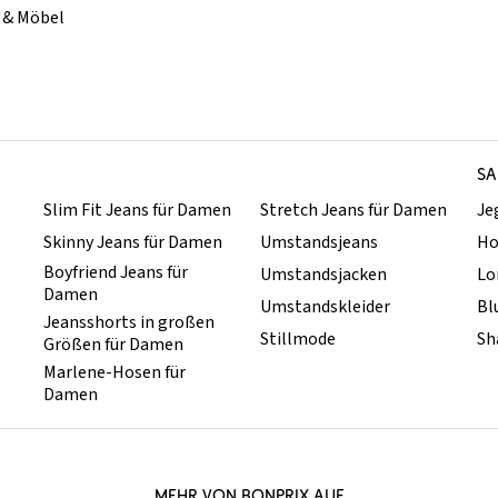
& Möbel
SA
Slim Fit Jeans für Damen
Stretch Jeans für Damen
Je
Skinny Jeans für Damen
Umstandsjeans
Ho
Boyfriend Jeans für
Umstandsjacken
Lo
Damen
Umstandskleider
Bl
Jeansshorts in großen
Stillmode
Sh
Größen für Damen
Marlene-Hosen für
Damen
MEHR VON BONPRIX AUF