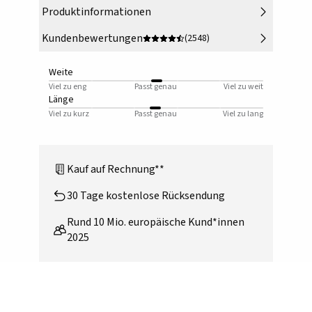
Produktinformationen
Kundenbewertungen
(2548)
Weite
Viel zu eng
Passt genau
Viel zu weit
Länge
Viel zu kurz
Passt genau
Viel zu lang
Kauf auf Rechnung**
30 Tage kostenlose Rücksendung
Rund 10 Mio. europäische Kund*innen
2025