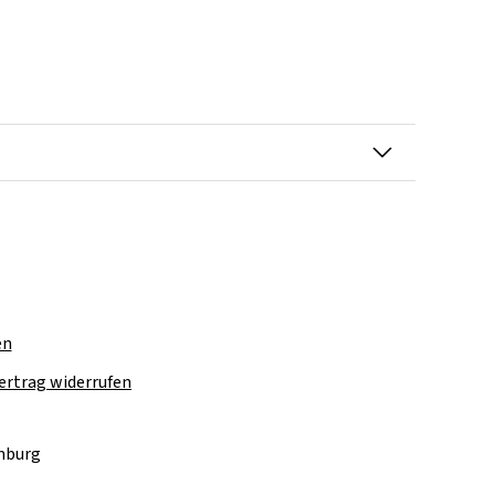
en
ertrag widerrufen
amburg