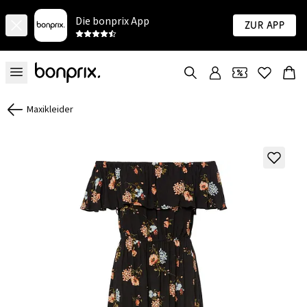
Die bonprix App
Zur App
Maxikleider