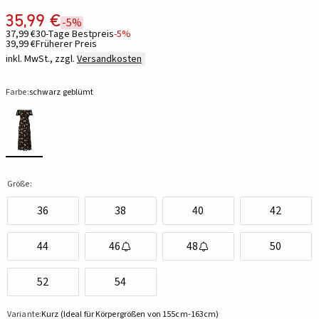
35,99 €
-5%
37,99 €
30-Tage Bestpreis
-5%
39,99 €
Früherer Preis
inkl. MwSt., zzgl.
Versandkosten
Farbe:
schwarz geblümt
Größe:
36
38
40
42
44
46
48
50
52
54
Variante:
Kurz (Ideal für Körpergrößen von 155cm-163cm)