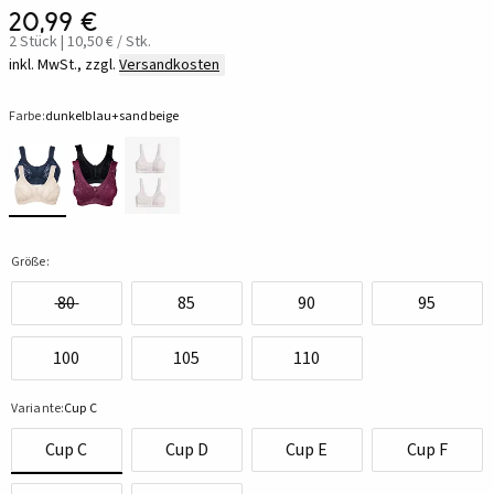
20,99 €
2 Stück | 10,50 € / Stk.
inkl. MwSt., zzgl.
Versandkosten
Farbe:
dunkelblau+sandbeige
Größe:
80
85
90
95
100
105
110
Variante:
Cup C
Cup C
Cup D
Cup E
Cup F