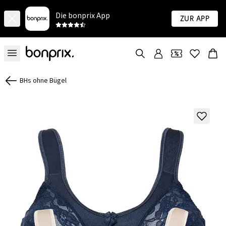
Die bonprix App
Zur App
BHs ohne Bügel