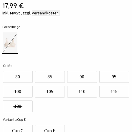
17,99 €
inkl. MwSt., zzgl.
Versandkosten
Farbe:
beige
Größe:
80
85
90
95
100
105
110
115
120
Variante:
Cup E
Cup C
Cup E